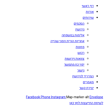
דף ראשי
אודות
שירותים
הסכמים
גירושין
אלימות במשפחה
אחריות הורית וזמני שהייה
מזונות
רכוש
צוואות וירושות
יפוי כח מתמשך
גישור
המדריך לגירושין
מאמרים
יצירת קשר
Facebook
Phone
Instagram
Map-marker-alt
Envelope
לשיחת התייעצות לחץ כאן