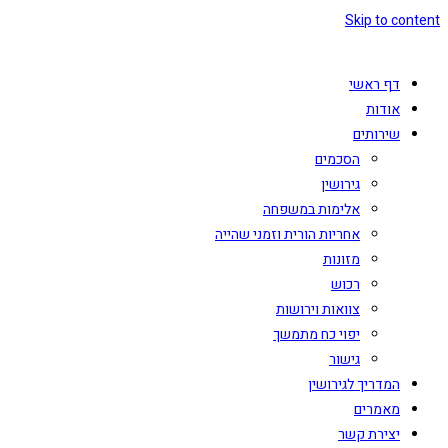
Skip to content
דף ראשי
אודות
שירותים
הסכמים
גירושין
אלימות במשפחה
אחריות הורית וזמני שהייה
מזונות
רכוש
צוואות וירושות
יפוי כח מתמשך
גישור
המדריך לגירושין
מאמרים
יצירת קשר