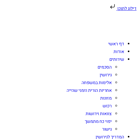
דילוג לתוכן
דף ראשי
אודות
שירותים
הסכמים
גירושין
אלימות במשפחה
אחריות הורית וזמני שהייה
מזונות
רכוש
צוואות וירושות
יפוי כח מתמשך
גישור
המדריך לגירושין