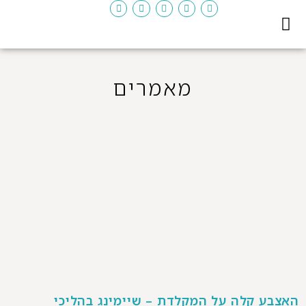
יצירת קשר
דף ראשי
המדריך לגירושין
מאמרים
האצבע קלה על המקלדת – שיימינג בהליכי