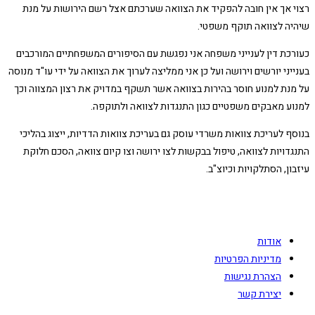
רצוי אך אין חובה להפקיד את הצוואה שערכתם אצל רשם הירושות על מנת
שיהיה לצוואה תוקף משפטי.
כעורכת דין לענייני משפחה אני נפגשת עם הסיפורים המשפחתיים המורכבים
בענייני יורשים וירושה ועל כן אני ממליצה לערוך את הצוואה על ידי עו"ד מנוסה
על מנת למנוע חוסר בהירות בצוואה אשר תשקף במדויק את רצון המצווה וכך
למנוע מאבקים משפטיים כגון התנגדות לצוואה ולתוקפה.
בנוסף לעריכת צוואות משרדי עוסק גם בעריכת צוואות הדדיות, ייצוג בהליכי
התנגדויות לצוואה, טיפול בבקשות לצו ירושה וצו קיום צוואה, הסכם חלוקת
עיזבון, הסתלקויות וכיוצ"ב.
אודות
מדיניות הפרטיות
הצהרת נגישות
יצירת קשר