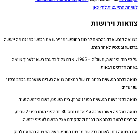
לשיחת התייעצות לחץ כאן
צוואות וירושות
בצוואה קובע אדם בהתאם לרצונו החופשי מי יירש את רכושו כמו גם מה ייעשה
ברכושו ובנכסיו לאחר מותו.
על פי חוק הירושה, תשכ"ה – 1965, אדם צלול בדעתו רשאי לערוך צוואה
באחת הדרכים הבאות
צוואה בכתב הנעשית בכתב ידו של המצווה.צוואה בעדים שנערכת בכתב ובפני
שני עדים.
צוואה בפני רשות הנעשית בפני נוטריון, בית משפט, רשם הירושה ועוד.
צוואה בעל פה אשר נערכה ע"י אדם גוסס 30 יום לפני מותו בפני 2 עדים,
החייבים לתעד בכתב את דבריו ולהפקידם אצל הרשם לענייני ירושה.
את הצוואה ניתן לשנות בכל עת מרצונו החופשי של המצווה בהתאם לחוק.