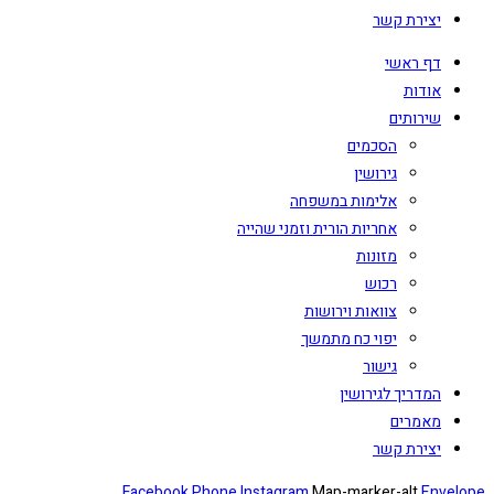
יצירת קשר
דף ראשי
אודות
שירותים
הסכמים
גירושין
אלימות במשפחה
אחריות הורית וזמני שהייה
מזונות
רכוש
צוואות וירושות
יפוי כח מתמשך
גישור
המדריך לגירושין
מאמרים
יצירת קשר
Facebook
Phone
Instagram
Map-marker-alt
Envelope