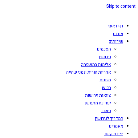
Skip to content
דף ראשי
אודות
שירותים
הסכמים
גירושין
אלימות במשפחה
אחריות הורית וזמני שהייה
מזונות
רכוש
צוואות וירושות
יפוי כח מתמשך
גישור
המדריך לגירושין
מאמרים
יצירת קשר