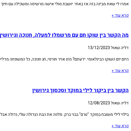
אמרו לי שאת מבינה בזה אז באתי. יושבת מולי אישה מרשימה ומשכילה עם חיוך מאולץ ועיניים כבויות.
קרא עוד »
מה הקשר בין שוקו חם עם מרשמלו למעלה, חנוכה וגירושין
דליה שאול
13/12/2023
היום יום השוקו הבינלאומי. ידעתם? מזג אויר חורפי, חג חנוכה, כל המשפחה מדל
קרא עוד »
הקשר בין ביקור לילי במוקד וסכסוך גירושין
דליה שאול
12/08/2023
בילוי לילי משובח במוקד "טרם" בבני ברק. מלווה את הבת הגדולה שלי, גדולה אבל
קרא עוד »