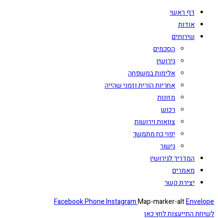
דף ראשי
אודות
שירותים
הסכמים
גירושין
אלימות במשפחה
אחריות הורית וזמני שהייה
מזונות
רכוש
צוואות וירושות
יפוי כח מתמשך
גישור
המדריך לגירושין
מאמרים
יצירת קשר
Facebook
Phone
Instagram
Map-marker-alt
Envelope
לשיחת התייעצות לחץ כאן