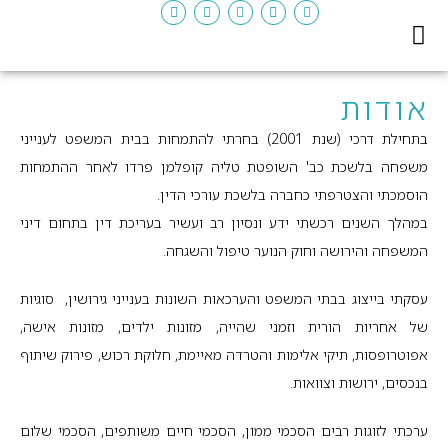
לתוכן
יצירת קשר
דף ראשי
המדריך לגירושין
אודות
בתחילת דרכי (שנת 2001) בחרתי להתמחות בבית המשפט לענייני
משפחה בלשכת כב' השופטת טליה קופלמן פרדו לאחר ההתמחות
הוסמכתי והצטרפתי כחברה בלשכת עורכי הדין.
במהלך השנים רכשתי ידע ונסיון רב ועשיר בעריכת דין בתחום דיני
המשפחה והירושה וחוק הנוער טיפול והשגחה.
עסקתי בייצוג בבתי המשפט והערכאות השונות בענייני גירושין, סוגיות
של אחריות הורית וזמני שהייה, מזונות ילדים, מזונות אישה,
אפוטרופסות, תיקי אלימות והטרדה מאיימת, חלוקת רכוש, פירוק שיתוף
בנכסים, ירושות וצוואות.
ערכתי לזוגות רבים הסכמי ממון, הסכמי חיים משותפים, הסכמי שלום