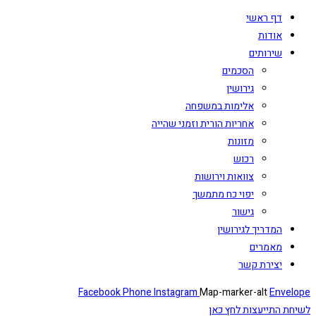
דף ראשי
אודות
שירותים
הסכמים
גירושין
אלימות במשפחה
אחריות הורית וזמני שהייה
מזונות
רכוש
צוואות וירושות
יפוי כח מתמשך
גישור
המדריך לגירושין
מאמרים
יצירת קשר
Facebook
Phone
Instagram
Map-marker-alt
Envelope
לשיחת התייעצות לחץ כאן