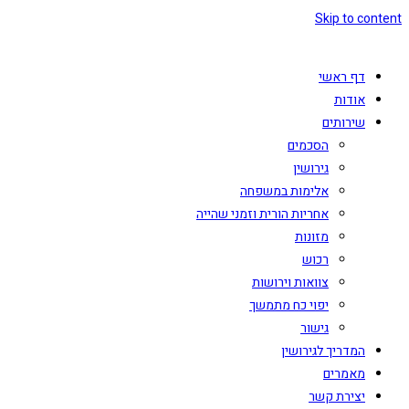
Skip to content
דף ראשי
אודות
שירותים
הסכמים
גירושין
אלימות במשפחה
אחריות הורית וזמני שהייה
מזונות
רכוש
צוואות וירושות
יפוי כח מתמשך
גישור
המדריך לגירושין
מאמרים
יצירת קשר