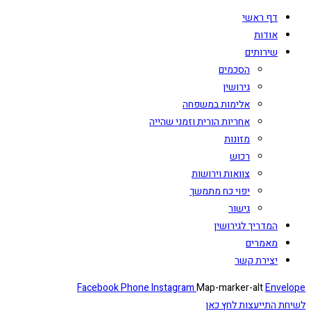
דף ראשי
אודות
שירותים
הסכמים
גירושין
אלימות במשפחה
אחריות הורית וזמני שהייה
מזונות
רכוש
צוואות וירושות
יפוי כח מתמשך
גישור
המדריך לגירושין
מאמרים
יצירת קשר
Facebook
Phone
Instagram
Map-marker-alt
Envelope
לשיחת התייעצות לחץ כאן