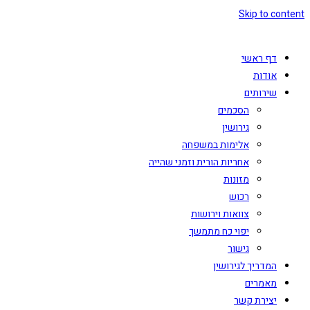
Skip to content
דף ראשי
אודות
שירותים
הסכמים
גירושין
אלימות במשפחה
אחריות הורית וזמני שהייה
מזונות
רכוש
צוואות וירושות
יפוי כח מתמשך
גישור
המדריך לגירושין
מאמרים
יצירת קשר