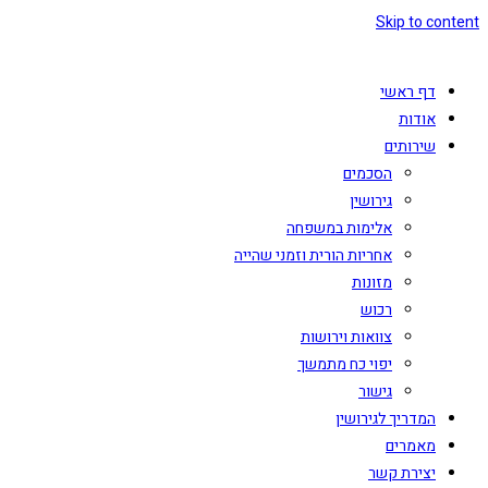
Skip to content
דף ראשי
אודות
שירותים
הסכמים
גירושין
אלימות במשפחה
אחריות הורית וזמני שהייה
מזונות
רכוש
צוואות וירושות
יפוי כח מתמשך
גישור
המדריך לגירושין
מאמרים
יצירת קשר