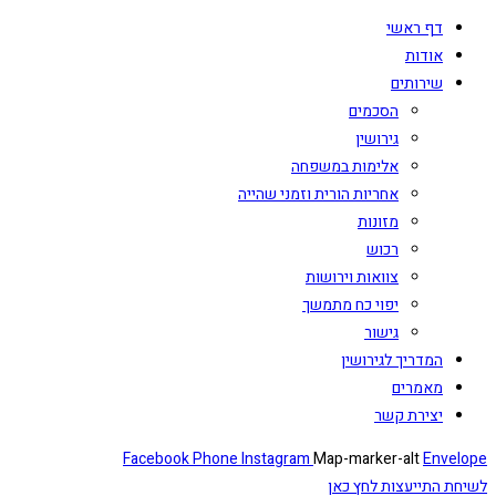
דף ראשי
אודות
שירותים
הסכמים
גירושין
אלימות במשפחה
אחריות הורית וזמני שהייה
מזונות
רכוש
צוואות וירושות
יפוי כח מתמשך
גישור
המדריך לגירושין
מאמרים
יצירת קשר
Facebook
Phone
Instagram
Map-marker-alt
Envelope
לשיחת התייעצות לחץ כאן