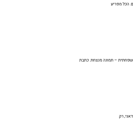
ה משפחתית – תמונה מנצחת. כתבת
אגי, רק