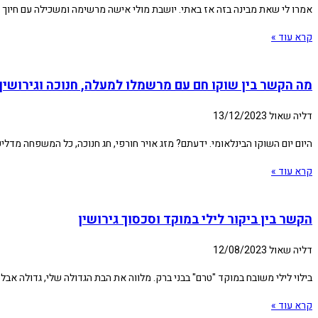
אמרו לי שאת מבינה בזה אז באתי. יושבת מולי אישה מרשימה ומשכילה עם חיוך מאולץ ועיניים כבויות.
קרא עוד »
מה הקשר בין שוקו חם עם מרשמלו למעלה, חנוכה וגירושין
דליה שאול
13/12/2023
היום יום השוקו הבינלאומי. ידעתם? מזג אויר חורפי, חג חנוכה, כל המשפחה מדל
קרא עוד »
הקשר בין ביקור לילי במוקד וסכסוך גירושין
דליה שאול
12/08/2023
בילוי לילי משובח במוקד "טרם" בבני ברק. מלווה את הבת הגדולה שלי, גדולה אבל
קרא עוד »