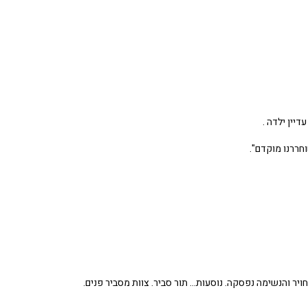
דיין ילדה .
חררנו מוקדם".
חויר והנשימה נפסקה. נוסעות… תור סביר. צוות מסביר פנים.