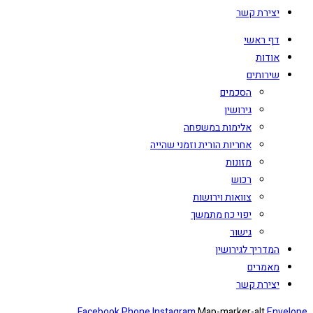
יצירת קשר
דף ראשי
אודות
שירותים
הסכמים
גירושין
אלימות במשפחה
אחריות הורית וזמני שהייה
מזונות
רכוש
צוואות וירושות
יפוי כח מתמשך
גישור
המדריך לגירושין
מאמרים
יצירת קשר
Facebook
Phone
Instagram
Map-marker-alt
Envelope