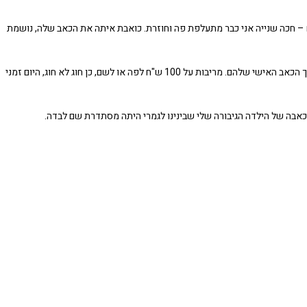
ים – חכה שנייה אני כבר מתעלפת פה וחוזרת. כואבת איתה את הכאב שלה, נושמת
ואז זה מתחוור לי – איך ההורים האלה שאני פוגשת כל יום לא רואים את הילדים שלהם, את הכאב שלהם ונלחמים על חשבונם? חלילה לא מרוע או אדישות אלא מתוך הכאב האישי שלהם. מריבות על 100 ש"ח לפה או לשם, כן חוג לא חוג, היום זמני
אבה של הילדה הגיבורה שלי שבינינו לגמרי היתה מסתדרת שם לבדה.