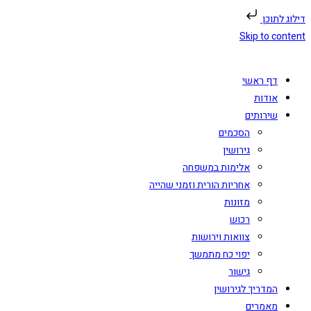
דילוג לתוכן
Skip to content
דף ראשי
אודות
שירותים
הסכמים
גירושין
אלימות במשפחה
אחריות הורית וזמני שהייה
מזונות
רכוש
צוואות וירושות
יפוי כח מתמשך
גישור
המדריך לגירושין
מאמרים