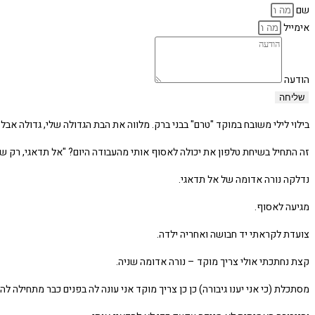
שם
אימייל
הודעה
שליחה
בילוי לילי משובח במוקד "טרם" בבני ברק. מלווה את הבת הגדולה שלי, גדולה אבל ע
זה התחיל בשיחת טלפון את יכולה לאסוף אותי מהעבודה היום? "אל תדאגי, רק שו
נדלקה נורה אדומה של אל תדאגי.
מגיעה לאסוף.
צועדת לקראתי יד חבושה ואחריה ילדה.
קצת נחתכתי אולי צריך מוקד – נורה אדומה שניה.
מסתכלת (כי אני יענו גיבורה) כן כן צריך מוקד אני עונה לה בפנים כבר מתחילה לה