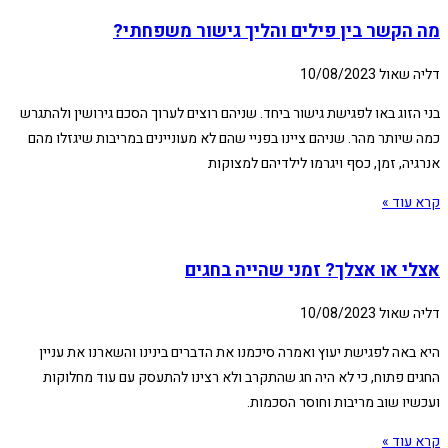
מה הקשר בין פילים והליך גישור משפחתי?
דליה שאול
10/08/2023
בני הזוג באו לפגישת גישור ביחד. שניהם רוצים לערוך הסכם גירושין ולהתגרש
כמה שיותר מהר. שניהם ציינו בפניי שהם לא מעוניינים במריבות שיגזלו מהם
אנרגיה, זמן, כסף ויגרמו לילדיהם למצוקות
קרא עוד »
אצלי או אצלך? זמני שהייה בחגים
דליה שאול
10/08/2023
היא באה לפגישת יעוץ ואמרה סיכמנו את הדברים בינינו והשארנו את עניין
החגים פתוח, כי לא היה חג שהתקרב ולא רצינו להתעסק עם עוד מחלוקות
ועכשיו שוב מריבות וחוסר הסכמות.
קרא עוד »