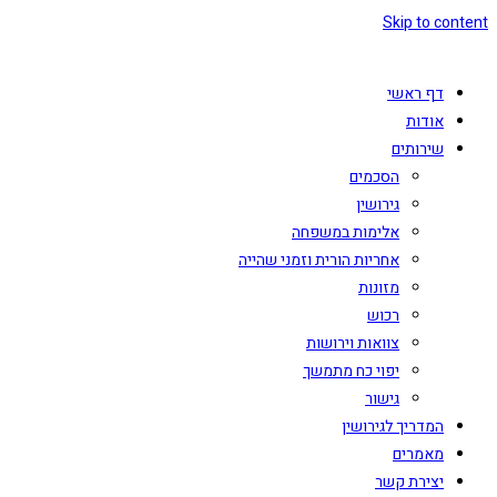
Skip to content
דף ראשי
אודות
שירותים
הסכמים
גירושין
אלימות במשפחה
אחריות הורית וזמני שהייה
מזונות
רכוש
צוואות וירושות
יפוי כח מתמשך
גישור
המדריך לגירושין
מאמרים
יצירת קשר