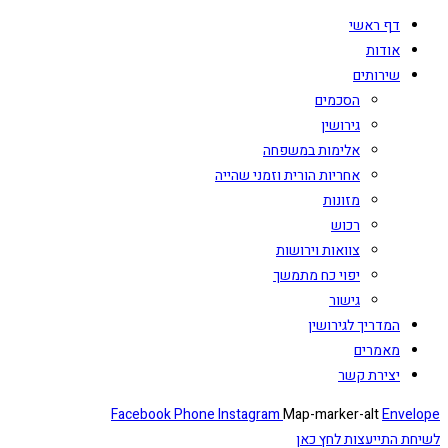
דף ראשי
אודות
שירותים
הסכמים
גירושין
אלימות במשפחה
אחריות הורית וזמני שהייה
מזונות
רכוש
צוואות וירושות
יפוי כח מתמשך
גישור
המדריך לגירושין
מאמרים
יצירת קשר
Facebook
Phone
Instagram
Map-marker-alt
Envelope
לשיחת התייעצות לחץ כאן