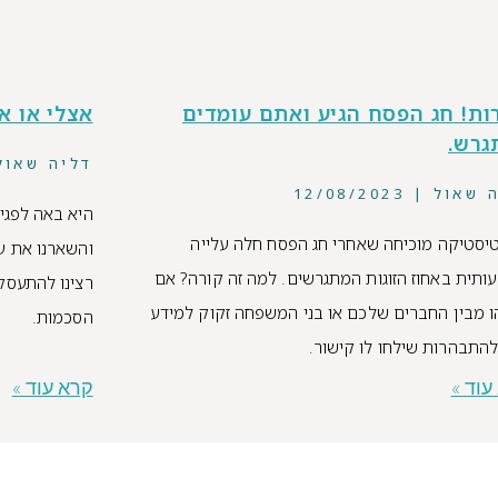
ות! חג הפסח הגיע ואתם עומדים
אצלי או א
גרש.
דליה שאו
ה שאול
12/08/2023
היא באה לפגיש
סטיקה מוכיחה שאחרי חג הפסח חלה עלייה
והשארנו את ענ
תית באחוז הזוגות המתגרשים. למה זה קורה? אם
רצינו להתעסק
 מבין החברים שלכם או בני המשפחה זקוק למידע
הסכמות.
להתבהרות שילחו לו קישור.
עוד »
קרא עוד »