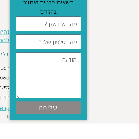
תשאירו פרטים ואחזור
בהקדם
זהיר
להת
דלי
הסטטי
משמעו
מישהו
הזה ו
שליחה
קרא 