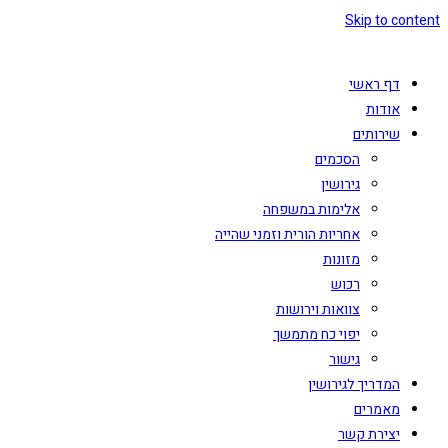
Skip to content
דף ראשי
אודות
שירותים
הסכמים
גירושין
אלימות במשפחה
אחריות הורית וזמני שהייה
מזונות
רכוש
צוואות וירושות
יפוי כח מתמשך
גישור
המדריך לגירושין
מאמרים
יצירת קשר