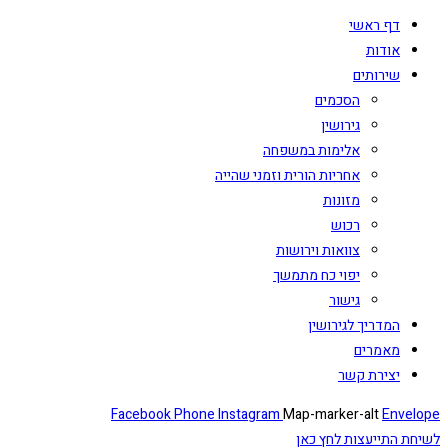
דף ראשי
אודות
שירותים
הסכמים
גירושין
אלימות במשפחה
אחריות הורית וזמני שהייה
מזונות
רכוש
צוואות וירושות
יפוי כח מתמשך
גישור
המדריך לגירושין
מאמרים
יצירת קשר
Facebook
Phone
Instagram
Map-marker-alt
Envelope
לשיחת התייעצות לחץ כאן