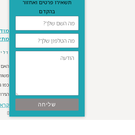
תשאירו פרטים ואחזור
בהקדם
מודל
מתא
דלי
האם ה
משותף
כמו ג
הגירו
שליחה
קרא 